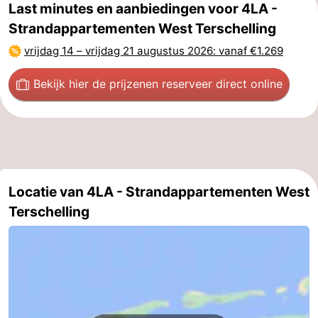
Last minutes en aanbiedingen voor 4LA -
Zwembaden
-
Strandappartementen West Terschelling
vrijdag 14
–
vrijdag 21 augustus 2026
: vanaf €1.269
Fietsen
-
Bekijk hier de prijzen
en reserveer direct online
Wandelen
-
Paardrijden
-
Surfen
-
Wadlopen
Eten
Locatie van 4LA - Strandappartementen West
Terschelling
en
Nachtleven
drinken
Zeehonden
Vuurtoren
Evenementen