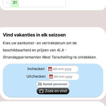
31
36
Uitkijkpunten
Attracties
-
Rondvaarten
-
Vind vakanties in elk seizoen
Boerderijen
-
Kies uw aankomst- en vertrekdatum om de
Speeltuinen
-
beschikbaarheid en prijzen van
4LA -
Strandappartementen West Terschelling
te ontdekken.
Minigolfbanen
Wellness
Inchecken
centra
Natuur
Uitchecken
Rondleidingen
Zoek en vind
Sporten
-