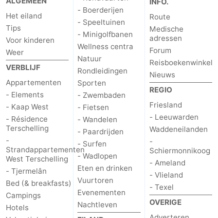
ALGEMEEN
INFO.
- Boerderijen
Het eiland
Route
- Speeltuinen
Tips
Medische
- Minigolfbanen
adressen
Voor kinderen
Wellness centra
Forum
Weer
Natuur
Reisboekenwinkel
VERBLIJF
Rondleidingen
Nieuws
Appartementen
Sporten
REGIO
- Elements
- Zwembaden
Friesland
- Kaap West
- Fietsen
- Leeuwarden
- Résidence
- Wandelen
Terschelling
Waddeneilanden
- Paardrijden
-
-
- Surfen
Strandappartementen
Schiermonnikoog
- Wadlopen
West Terschelling
- Ameland
Eten en drinken
- Tjermelân
- Vlieland
Vuurtoren
Bed (& breakfasts)
- Texel
Evenementen
Campings
OVERIGE
Nachtleven
Hotels
Adverteren