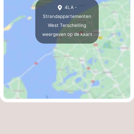
4LA -
Praktisch
Strandappartementen
Forum
West Terschelling
weergeven op de kaart
Route
-
Boot
Waddenhoppen
Reisboekenwinkel
Nieuws
Medische
adressen
Regio
Friesland