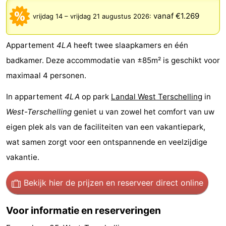
Elements
-
vanaf €1.269
vrijdag 14
–
vrijdag 21 augustus 2026
:
Kaap
-
Appartement
4LA
heeft twee slaapkamers en één
West
Résidence
-
badkamer. Deze accommodatie van ±85m² is geschikt voor
maximaal 4 personen.
Terschelling
Strandappartementen
-
In appartement
4LA
op park
Landal West Terschelling
in
West
Tjermelân
Bed
West-Terschelling
geniet u van zowel het comfort van uw
Terschelling
(&
Campings
eigen plek als van de faciliteiten van een vakantiepark,
wat samen zorgt voor een ontspannende en veelzijdige
breakfasts)
Hotels
vakantie.
Vakantiehuizen
Bekijk hier de prijzen
en reserveer direct online
-
Voor informatie en reserveringen
De
-