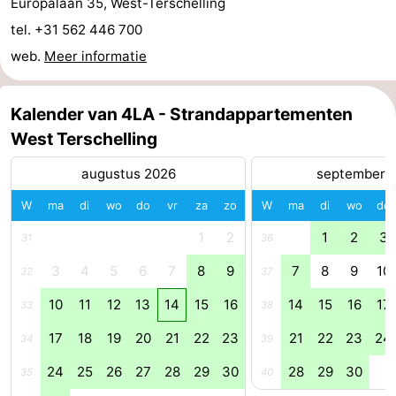
Europalaan 35, West-Terschelling
Riesen
Elements
-
tel. +31 562 446 700
web.
Meer informatie
Schuttersbos
-
Tjermelân
Last
Kalender van 4LA - Strandappartementen
West Terschelling
minutes
Strand
augustus 2026
september 
Zien
W
ma
di
wo
do
vr
za
zo
W
ma
di
wo
do
&
Bezienswaardigheden
1
2
1
2
3
31
36
doen
-
3
4
5
6
7
8
9
7
8
9
10
32
37
Musea
-
10
11
12
13
14
15
16
14
15
16
17
33
38
17
18
19
20
21
22
23
21
22
23
24
34
39
Monumenten
-
24
25
26
27
28
29
30
28
29
30
35
40
Kerken
-