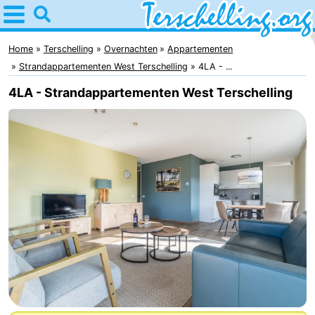
Home
Terschelling
Home
Terschelling
Overnachten
Appartementen
Strandappartementen West Terschelling
4LA - ...
Tips
4LA - Strandappartementen West Terschelling
Voor
kinderen
Dorpen
Natuur
Jongeren
Overnachten
Appartementen
-