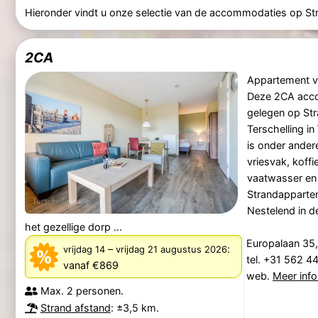
Hieronder vindt u onze selectie van de accommodaties op St
2CA
Appartement v
Deze 2CA acco
gelegen op St
Terschelling i
is onder ander
vriesvak, koff
vaatwasser en
Strandapparte
Nestelend in de
het gezellige dorp ...
Europalaan 35,
–
:
vrijdag 14
vrijdag 21 augustus 2026
tel. +31 562 
vanaf €869
web.
Meer info
Max. 2 personen.
Strand afstand
: ±3,5 km.