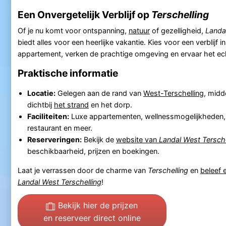
Een Onvergetelijk Verblijf op
Terschelling
Of je nu komt voor ontspanning,
natuur
of gezelligheid,
Landa
biedt alles voor een heerlijke vakantie. Kies voor een verblijf 
appartement, verken de prachtige omgeving en ervaar het ech
Praktische informatie
Locatie:
Gelegen aan de rand van
West-Terschelling
, midd
dichtbij
het strand
en het dorp.
Faciliteiten:
Luxe appartementen, wellnessmogelijkheden, 
restaurant en meer.
Reserveringen:
Bekijk de
website van
Landal West Tersche
beschikbaarheid, prijzen en boekingen.
Laat je verrassen door de charme van
Terschelling
en
beleef e
Landal West Terschelling
!
Bekijk hier de prijzen
en reserveer direct online