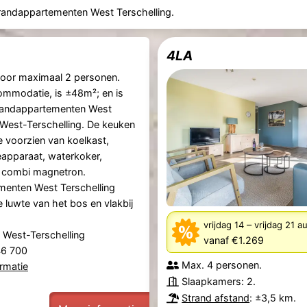
randappartementen West Terschelling.
4LA
oor maximaal 2 personen.
mmodatie, is ±48m²; en is
randappartementen West
n West-Terschelling. De keuken
e voorzien van koelkast,
ieapparaat, waterkoker,
 combi magnetron.
menten West Terschelling
 luwte van het bos en vlakbij
–
vrijdag 14
vrijdag 21 
 West-Terschelling
vanaf €1.269
446 700
Max. 4 personen.
rmatie
Slaapkamers: 2.
Strand afstand
: ±3,5 km.