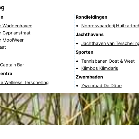
ng
en
Rondleidingen
in Waddenhaven
Noordsvaarderij Huifkartoc
n Cyprianstraat
Jachthavens
in MooiWeer
Jachthaven van Terschellin
aat
Sporten
Tennisbanen Oost & West
Captain Bar
Klimbos Klimdaris
centra
Zwembaden
 Wellness Terschelling
Zwembad De Dôbe