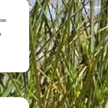
hten
g