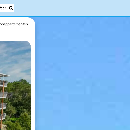
eer
ndappartementen ...