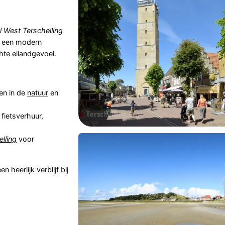
l West Terschelling
in een modern
te eilandgevoel.
en in de
natuur
en
fietsverhuur,
lling
voor
en heerlijk verblijf bij