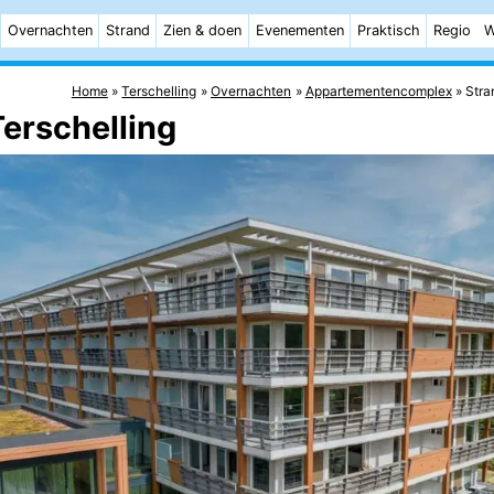
Overnachten
Strand
Zien & doen
Evenementen
Praktisch
Regio
W
Home
Terschelling
Overnachten
Appartementencomplex
Stra
erschelling