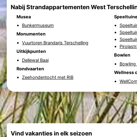
Nabij Strandappartementen West Terschelli
Musea
Speeltuin
Bunkermuseum
Speeltu
Speeltui
Monumenten
Speeltu
Vuurtoren Brandaris Terschelling
Pirolastr
Uitkijkpunten
Bowlen
Dellewal Baai
Bowling 
Rondvaarten
Wellness 
Zeehondentocht met RIB
WellCome
Vind vakanties in elk seizoen