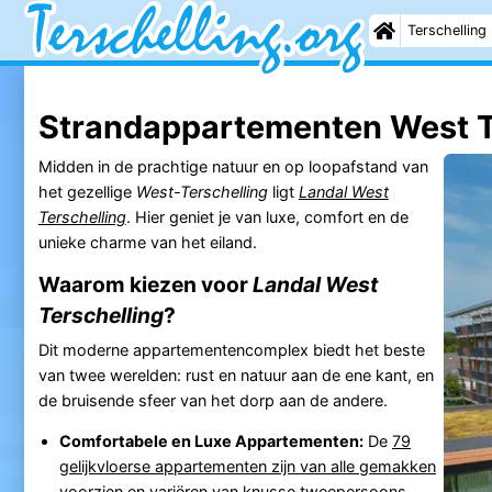
Terschelling
Strandappartementen West T
Midden in de prachtige natuur en op loopafstand van
het gezellige
West-Terschelling
ligt
Landal West
Terschelling
. Hier geniet je van luxe, comfort en de
unieke charme van het eiland.
Waarom kiezen voor
Landal West
Terschelling
?
Dit moderne appartementencomplex biedt het beste
van twee werelden: rust en natuur aan de ene kant, en
de bruisende sfeer van het dorp aan de andere.
Comfortabele en Luxe Appartementen:
De
79
gelijkvloerse appartementen zijn van alle gemakken
voorzien
en variëren van knusse tweepersoons