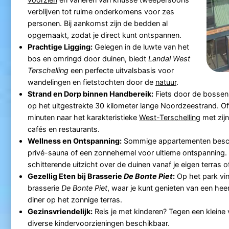
verblijven tot ruime onderkomens voor zes
personen. Bij aankomst zijn de bedden al
opgemaakt, zodat je direct kunt ontspannen.
Prachtige Ligging:
Gelegen in de luwte van het
bos en omringd door duinen, biedt
Landal West
Terschelling
een perfecte uitvalsbasis voor
wandelingen en fietstochten door de
natuur
.
Strand en Dorp binnen Handbereik:
Fiets door de bossen
op het uitgestrekte 30 kilometer lange Noordzeestrand. Of 
minuten naar het karakteristieke
West-Terschelling
met zijn
cafés en restaurants.
Wellness en Ontspanning:
Sommige appartementen besch
privé-sauna of een zonnehemel voor ultieme ontspanning. 
schitterende uitzicht over de duinen vanaf je eigen terras o
Gezellig Eten bij Brasserie
De Bonte Piet
:
Op het park vin
brasserie
De Bonte Piet
, waar je kunt genieten van een heerl
diner op het zonnige terras.
Gezinsvriendelijk:
Reis je met kinderen? Tegen een kleine 
diverse kindervoorzieningen beschikbaar.