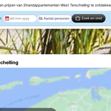
n prijzen van
Strandappartementen West Terschelling
te ontdekke
en
Zoek en vind
chelling