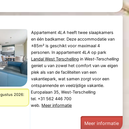
Appartement
4LA
heeft twee slaapkamers
en één badkamer. Deze accommodatie van
±85m² is geschikt voor maximaal 4
personen. In appartement
4LA
op park
Landal West Terschelling
in
West-Terschelling
geniet u van zowel het comfort van uw eigen
plek als van de faciliteiten van een
vakantiepark, wat samen zorgt voor een
ontspannende en veelzijdige vakantie.
Europalaan 35, West-Terschelling
:
augustus 2026
tel. +31 562 446 700
web.
Meer informatie
Meer informatie