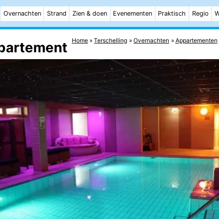
Overnachten
Strand
Zien & doen
Evenementen
Praktisch
Regio
W
Home
Terschelling
Overnachten
Appartementen
ppartement