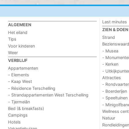
Last minutes
ALGEMEEN
ZIEN & DOEN
Het eiland
Strand
Tips
Bezienswaar
Voor kinderen
- Musea
Weer
- Monumente
VERBLIJF
- Kerken
Appartementen
- Uitkijkpunte
- Elements
Attracties
- Kaap West
- Rondvaarte
- Résidence Terschelling
- Boerderijen
- Strandappartementen West Terschelling
- Speeltuinen
- Tjermelân
- Minigolfban
Bed (& breakfasts)
Wellness cent
Campings
Natuur
Hotels
Rondleidinge
Vakantiehuizen