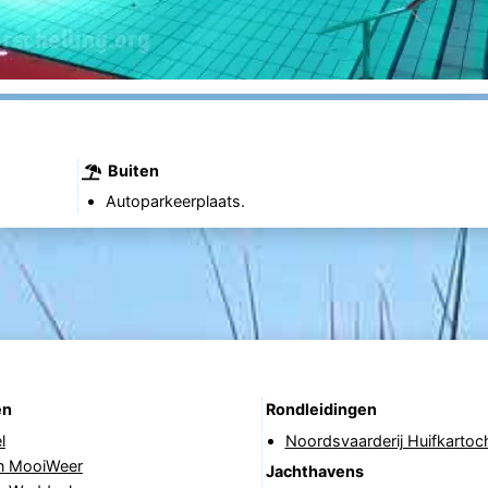
Buiten
Autoparkeerplaats.
en
Rondleidingen
l
Noordsvaarderij Huifkartoc
in MooiWeer
Jachthavens