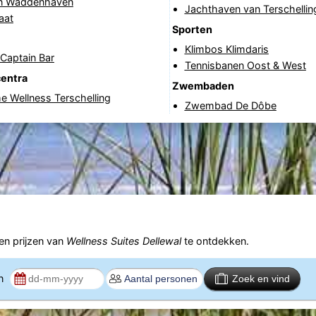
in Waddenhaven
Jachthaven van Terschellin
aat
Sporten
Klimbos Klimdaris
Captain Bar
Tennisbanen Oost & West
centra
Zwembaden
 Wellness Terschelling
Zwembad De Dôbe
n prijzen van
Wellness Suites Dellewal
te ontdekken.
en
Zoek en vind