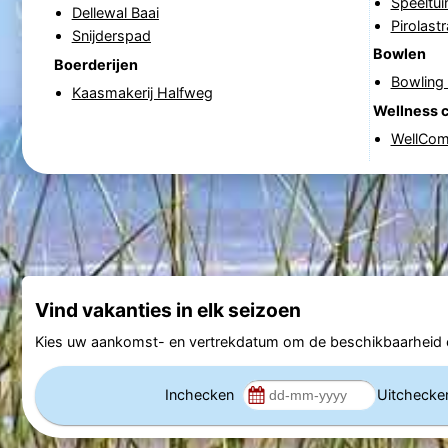
Speeltu
Dellewal Baai
Pirolastr
Snijderspad
Bowlen
Boerderijen
Bowling 
Kaasmakerij Halfweg
Wellness 
WellCome
Vind vakanties in elk seizoen
Kies uw aankomst- en vertrekdatum om de beschikbaarheid e
Inchecken
Uitcheck