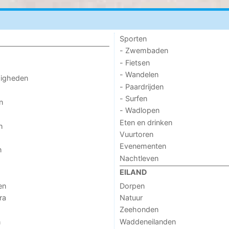
Sporten
- Zwembaden
- Fietsen
- Wandelen
digheden
- Paardrijden
- Surfen
n
- Wadlopen
Eten en drinken
n
Vuurtoren
Evenementen
n
Nachtleven
EILAND
en
Dorpen
ra
Natuur
Zeehonden
n
Waddeneilanden