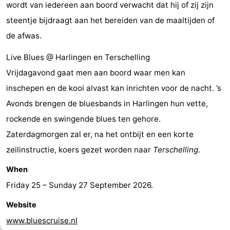
wordt van iedereen aan boord verwacht dat hij of zij zijn
Schuttersbos
-
steentje bijdraagt aan het bereiden van de maaltijden of
de afwas.
Tjermelân
Hotels
Live Blues @ Harlingen en Terschelling
Lastminutes
Vrijdagavond gaat men aan boord waar men kan
Beach
inschepen en de kooi alvast kan inrichten voor de nacht. ’s
Avonds brengen de bluesbands in Harlingen hun vette,
See
rockende en swingende blues ten gehore.
&
-
Zaterdagmorgen zal er, na het ontbijt en een korte
zeilinstructie, koers gezet worden naar
Terschelling
.
do
Museums
-
When
Monuments
-
Friday 25
–
Sunday 27 September 2026
.
Churches
-
Website
www.bluescruise.nl
Observation
Attractions