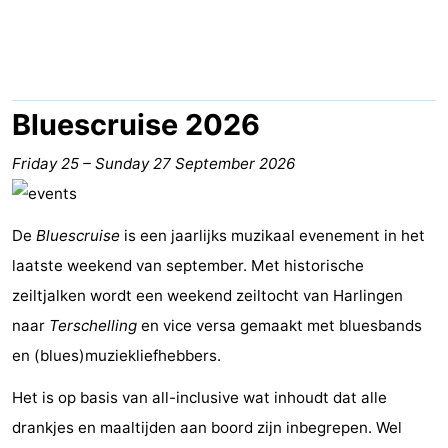
Elements
-
Kaap
-
West
Résidence
-
Bluescruise 2026
Terschelling
Strandappartementen
-
Friday 25
–
Sunday 27 September 2026
West
Tjermelân
Bed
De
Bluescruise
is een jaarlijks muzikaal evenement in het
Terschelling
(and
Campsites
laatste weekend van september. Met historische
breakfasts)
Cottages
zeiltjalken wordt een weekend zeiltocht van Harlingen
naar
Terschelling
en vice versa gemaakt met bluesbands
-
en (blues)muziekliefhebbers.
De
-
Het is op basis van all-inclusive wat inhoudt dat alle
drankjes en maaltijden aan boord zijn inbegrepen. Wel
Riesen
Elements
-