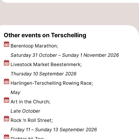
points
-
Boat
-
Other events on Terschelling
Trips
Farms
-
Berenloop Marathon;
Playgrounds
-
Saturday 31 October
–
Sunday 1 November 2026
Livestock Market Beestenmerk;
Mini
Wellness
Thursday 10 September 2026
golf
centers
Nature
Harlingen-Terschelling Rowing Race;
May
courses
Guided
Art in the Church;
tours
Sports
Late October
Rock 'n Roll Street;
-
Friday 11
–
Sunday 13 September 2026
Swimming
-
Dichter bij Zee;