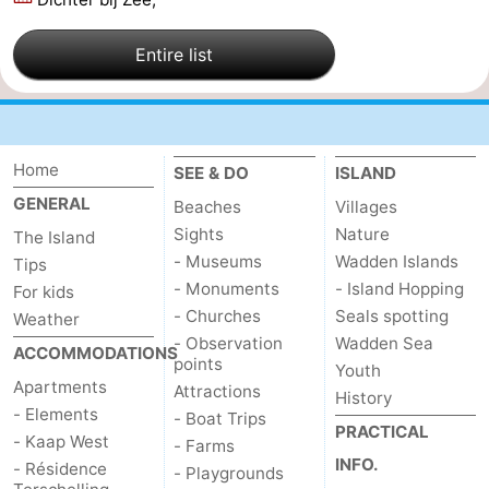
pools
Cycling
-
Entire list
Hiking
-
Horse
-
Home
SEE & DO
ISLAND
riding
Surfing
-
GENERAL
Beaches
Villages
Sportfishing
-
Sights
Nature
The Island
- Museums
Wadden Islands
Tips
Mudhiking
Seals
- Monuments
- Island Hopping
For kids
- Churches
Seals spotting
Weather
spotting
Nightlife
- Observation
Wadden Sea
ACCOMMODATIONS
points
Youth
Food
Apartments
Attractions
History
- Elements
- Boat Trips
&
Events
PRACTICAL
- Kaap West
- Farms
INFO.
- Résidence
- Playgrounds
Beverages
Practical