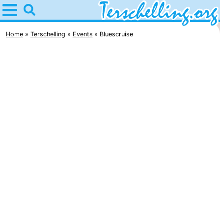
Home
Terschelling
Home
Terschelling
Events
Bluescruise
Tips
For
kids
Villages
Nature
Youth
Spend
the
Apartments
night
-