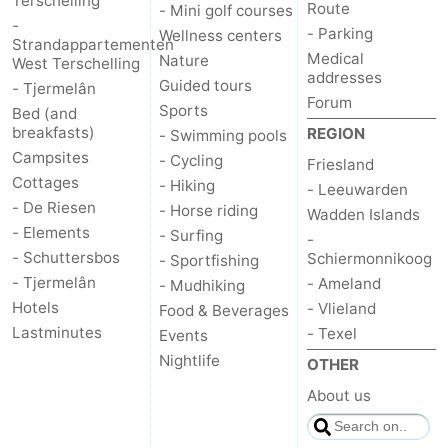
Terschelling
Route
- Mini golf courses
-
Forum
- Parking
Wellness centers
Strandappartementen
Medical
Nature
West Terschelling
Route
addresses
Guided tours
- Tjermelân
Forum
Sports
Bed (and
-
breakfasts)
REGION
- Swimming pools
Campsites
- Cycling
Friesland
Parking
Island
Cottages
- Hiking
- Leeuwarden
- De Riesen
- Horse riding
Hopping
Medical
Wadden Islands
- Elements
- Surfing
-
addresses
Region
- Schuttersbos
Schiermonnikoog
- Sportfishing
- Tjermelân
- Ameland
- Mudhiking
Friesland
Hotels
- Vlieland
Food & Beverages
Lastminutes
- Texel
Events
-
Nightlife
OTHER
Leeuwarden
Wadden
About us
Islands
-